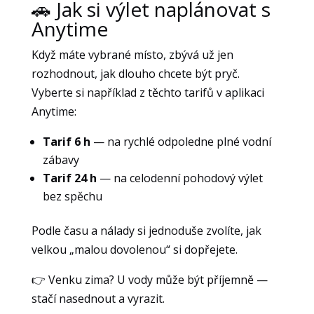
🚗 Jak si výlet naplánovat s
Anytime
Když máte vybrané místo, zbývá už jen
rozhodnout, jak dlouho chcete být pryč.
Vyberte si například z těchto tarifů v aplikaci
Anytime:
Tarif 6 h
— na rychlé odpoledne plné vodní
zábavy
Tarif 24 h
— na celodenní pohodový výlet
bez spěchu
Podle času a nálady si jednoduše zvolíte, jak
velkou „malou dovolenou“ si dopřejete.
👉 Venku zima? U vody může být příjemně —
stačí nasednout a vyrazit.