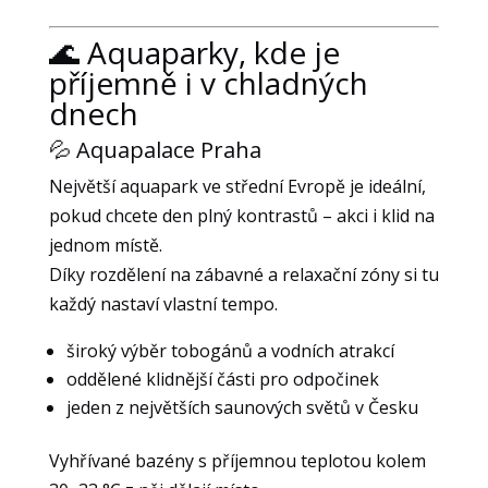
volitelné.
Jsou
🌊 Aquaparky, kde je
nezbytné
příjemně i v chladných
pro
dnech
fungování
webových
💦 Aquapalace Praha
stránek.
Největší aquapark ve střední Evropě je ideální,
pokud chcete den plný kontrastů – akci i klid na
Statistiky
jednom místě.
Abychom
Díky rozdělení na zábavné a relaxační zóny si tu
mohli
každý nastaví vlastní tempo.
zlepšovat
funkčnost
široký výběr tobogánů a vodních atrakcí
a
strukturu
oddělené klidnější části pro odpočinek
webových
jeden z největších saunových světů v Česku
stránek
na
Vyhřívané bazény s příjemnou teplotou kolem
základě