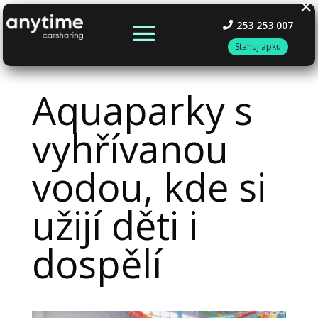
×
253 253 007
Stahuj apku
Aquaparky s
vyhřívanou
vodou, kde si
užijí děti i
dospělí