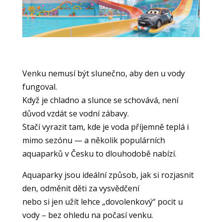
Venku nemusí být slunečno, aby den u vody
fungoval.
Když je chladno a slunce se schovává, není
důvod vzdát se vodní zábavy.
Stačí vyrazit tam, kde je voda příjemně teplá i
mimo sezónu — a několik populárních
aquaparků v Česku to dlouhodobě nabízí.
Nezbytné
Aquaparky jsou ideální způsob, jak si rozjasnit
Tyto
den, odměnit děti za vysvědčení
soubory
nebo si jen užít lehce „dovolenkový“ pocit u
cookie
vody – bez ohledu na počasí venku.
nejsou