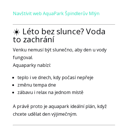
Navštívit web AquaPark Špindlerův Mlýn
☀️ Léto bez slunce? Voda
to zachrání
Venku nemusí být slunečno, aby den u vody
fungoval.
Aquaparky nabízí:
teplo i ve dnech, kdy počasí nepřeje
změnu tempa dne
zábavu i relax na jednom místě
A právě proto je aquapark ideální plán, když
chcete udělat den výjimečným.