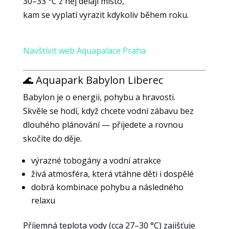
30–33 °C z něj dělají místo,
toho, jak
kam se vyplatí vyrazit kdykoliv během roku.
se
webové
stránky
používají.
Navštívit web Aquapalace Praha
🌊 Aquapark Babylon Liberec
Uživatelská
zkušenost
Babylon je o energii, pohybu a hravosti.
Aby naše
Skvěle se hodí, když chcete vodní zábavu bez
webové
dlouhého plánování — přijedete a rovnou
stránky
skočíte do děje.
fungovaly při
vaší
výrazné tobogány a vodní atrakce
návštěvě co
živá atmosféra, která vtáhne děti i dospělé
nejlépe.
dobrá kombinace pohybu a následného
Pokud tyto
cookies
relaxu
odmítnete,
některé
Příjemná teplota vody (cca 27–30 °C) zajišťuje