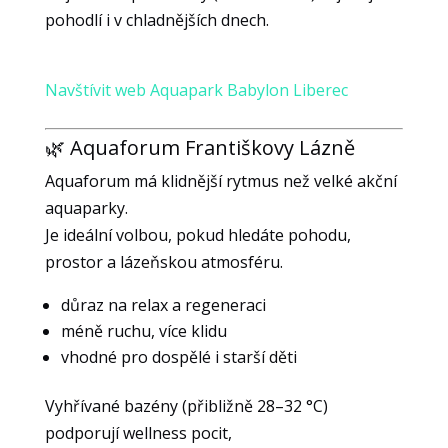
funkce z
pohodlí i v chladnějších dnech.
webu zmizí.
Navštívit web Aquapark Babylon Liberec
Marketing
Sdílením svých
zájmů a chování
🌿 Aquaforum Františkovy Lázně
při návštěvě našich
Aquaforum má klidnější rytmus než velké akční
stránek zvyšujete
aquaparky.
šanci na zobrazení
personalizovaného
Je ideální volbou, pokud hledáte pohodu,
obsahu a nabídek.
prostor a lázeňskou atmosféru.
důraz na relax a regeneraci
méně ruchu, více klidu
vhodné pro dospělé i starší děti
Vyhřívané bazény (přibližně 28–32 °C)
podporují wellness pocit,