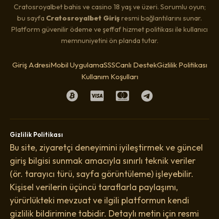
Cratosroyalbet bahis ve casino 18 yaş ve üzeri. Sorumlu oyun;
bu sayfa
Cratosroyalbet Giriş
resmi bağlantılarını sunar.
Platform güvenilir ödeme ve şeffaf hizmet politikası ile kullanıcı
memnuniyetini ön planda tutar.
Giriş Adresi
Mobil Uygulama
SSS
Canlı Destek
Gizlilik Politikası
Kullanım Koşulları
Gizlilik Politikası
Bu site, ziyaretçi deneyimini iyileştirmek ve güncel
giriş bilgisi sunmak amacıyla sınırlı teknik veriler
(ör. tarayıcı türü, sayfa görüntüleme) işleyebilir.
Kişisel verilerin üçüncü taraflarla paylaşımı,
yürürlükteki mevzuat ve ilgili platformun kendi
gizlilik bildirimine tabidir. Detaylı metin için resmi