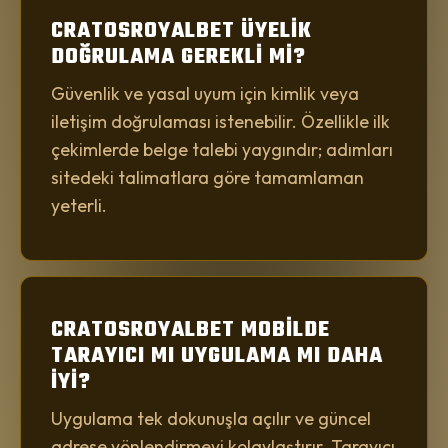
CRATOSROYALBET ÜYELIK
DOĞRULAMA GEREKLI MI?
Güvenlik ve yasal uyum için kimlik veya
iletişim doğrulaması istenebilir. Özellikle ilk
çekimlerde belge talebi yaygındır; adımları
sitedeki talimatlara göre tamamlaman
yeterli.
CRATOSROYALBET MOBILDE
TARAYICI MI UYGULAMA MI DAHA
IYI?
Uygulama tek dokunuşla açılır ve güncel
adrese yönlendirmeyi kolaylaştırır. Tarayıcı