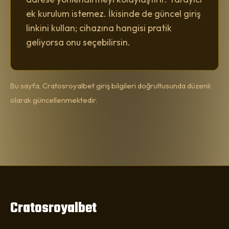
ek kurulum istemez. İkisinde de güncel giriş
linkini kullan; cihazına hangisi pratik
geliyorsa onu seçebilirsin.
Bu sayfa, Cratosroyalbet giriş bilgileri doğrultusunda düzenli
olarak güncellenmektedir.
Cratosroyalbet