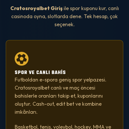
Cratosroyalbet Giriş
ile spor kuponu kur, canlı
casinoda oyna, slotlarda dene. Tek hesap, çok
seçenek.
SPOR VE CANLI BAHIS
Futboldan e-spora geniş spor yelpazesi.
Cratosroyalbet canlı ve maç öncesi
bahislerle oranları takip et, kuponlarını
oluştur. Cash-out, edit bet ve kombine
imkânları.
Basketbol, tenis, voleybol, hockey, MMA ve