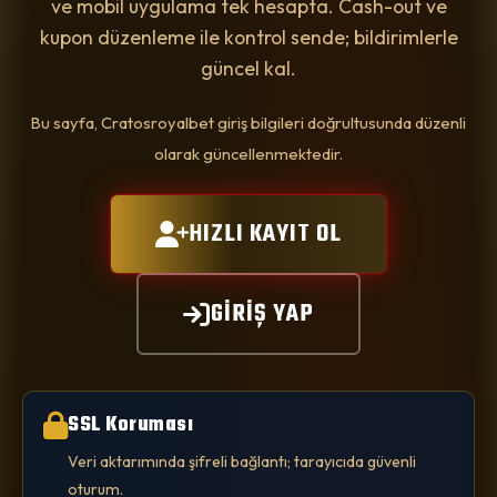
ve mobil uygulama tek hesapta. Cash-out ve
kupon düzenleme ile kontrol sende; bildirimlerle
güncel kal.
Bu sayfa, Cratosroyalbet giriş bilgileri doğrultusunda düzenli
olarak güncellenmektedir.
HIZLI KAYIT OL
GİRİŞ YAP
SSL Koruması
Veri aktarımında şifreli bağlantı; tarayıcıda güvenli
oturum.