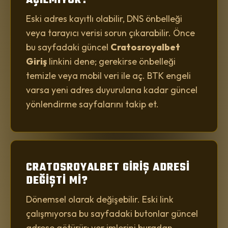
AÇILMIYOR?
Eski adres kayıtlı olabilir, DNS önbelleği
veya tarayıcı verisi sorun çıkarabilir. Önce
bu sayfadaki güncel
Cratosroyalbet
Giriş
linkini dene; gerekirse önbelleği
temizle veya mobil veri ile aç. BTK engeli
varsa yeni adres duyurulana kadar güncel
yönlendirme sayfalarını takip et.
CRATOSROYALBET GIRIŞ ADRESI
DEĞIŞTI MI?
Dönemsel olarak değişebilir. Eski link
çalışmıyorsa bu sayfadaki butonlar güncel
adrese götürür; yer imlerini buradan