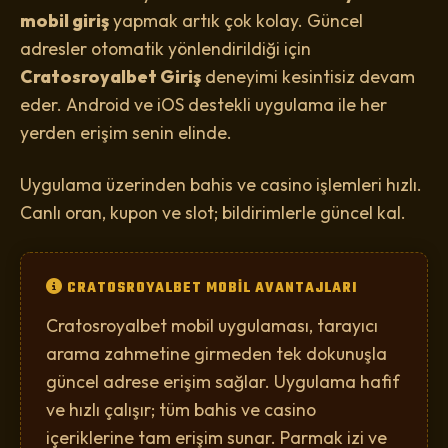
mobil giriş
yapmak artık çok kolay. Güncel
adresler otomatik yönlendirildiği için
Cratosroyalbet Giriş
deneyimi kesintisiz devam
eder. Android ve iOS destekli uygulama ile her
yerden erişim senin elinde.
Uygulama üzerinden bahis ve casino işlemleri hızlı.
Canlı oran, kupon ve slot; bildirimlerle güncel kal.
CRATOSROYALBET MOBIL AVANTAJLARI
Cratosroyalbet mobil uygulaması, tarayıcı
arama zahmetine girmeden tek dokunuşla
güncel adrese erişim sağlar. Uygulama hafif
ve hızlı çalışır; tüm bahis ve casino
içeriklerine tam erişim sunar. Parmak izi ve