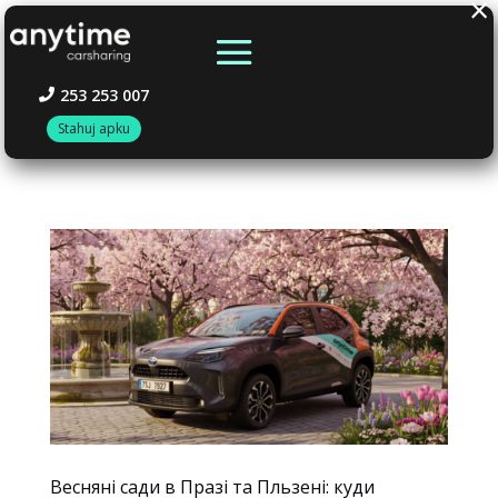
×
253 253 007
Stahuj apku
Весняні сади в Празі та Пльзені: куди