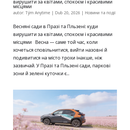
вирушити за квітами, спокоєм і красивими
місцями
autor:
Tým Anytime
|
Dub 20, 2026
|
Новини та події
Весняні сади в Празі та Пльзені: куди
вирушити за квітами, спокоєм і красивими
місцями Весна — саме той час, коли
хочеться сповільнитися, вийти назовні й
подивитися на місто трохи інакше, ніж
зазвичай. У Празі та Пльзені сади, паркові
зони й зелені куточки є...
Nezbytné
Tyto
soubory
cookie
nejsou