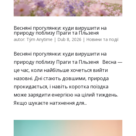
volitelné.
Jsou
nezbytné
pro
Весняні прогулянки: куди вирушити на
fungování
природу поблизу Праги та Пльзеня
webových
autor:
Tým Anytime
|
Dub 8, 2026
|
Новини та події
stránek.
Весняні прогулянки: куди вирушити на
природу поблизу Праги та Пльзеня Весна —
Statistiky
це час, коли найбільше хочеться вийти
Abychom
назовні. Дні стають довшими, природа
mohli
zlepšovat
прокидається, і навіть коротка поїздка
funkčnost
може зарядити енергією на цілий тиждень.
a
Якщо шукаєте натхнення для...
strukturu
webových
stránek
na
základě