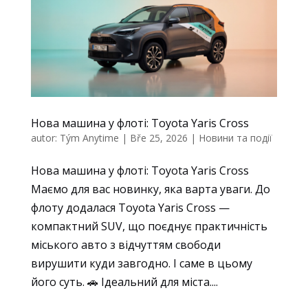
toho, jak
se
webové
stránky
používají.
Uživatelská
Нова машина у флоті: Toyota Yaris Cross
zkušenost
autor:
Tým Anytime
|
Bře 25, 2026
|
Новини та події
Aby naše
webové
Нова машина у флоті: Toyota Yaris Cross
stránky
Маємо для вас новинку, яка варта уваги. До
fungovaly při
vaší
флоту додалася Toyota Yaris Cross —
návštěvě co
компактний SUV, що поєднує практичність
nejlépe.
міського авто з відчуттям свободи
Pokud tyto
вирушити куди завгодно. І саме в цьому
cookies
його суть. 🚗 Ідеальний для міста....
odmítnete,
některé