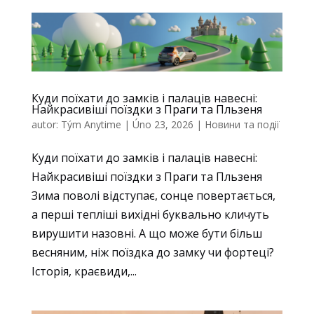
funkce z
webu zmizí.
Marketing
Sdílením svých
Куди поїхати до замків і палаців навесні:
zájmů a chování
Найкрасивіші поїздки з Праги та Пльзеня
při návštěvě našich
autor:
Tým Anytime
|
Úno 23, 2026
|
Новини та події
stránek zvyšujete
šanci na zobrazení
Куди поїхати до замків і палаців навесні:
personalizovaného
Найкрасивіші поїздки з Праги та Пльзеня
obsahu a nabídek.
Зима поволі відступає, сонце повертається,
а перші тепліші вихідні буквально кличуть
вирушити назовні. А що може бути більш
весняним, ніж поїздка до замку чи фортеці?
Історія, краєвиди,...