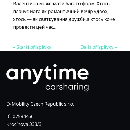
Валентина може мати багато форм. Хтось
планує його як романтичний вечір удвох,
хтось — як святкування дружби,а хтось хоче
провести цей час...
« Starší příspěvky
Další příspěvky »
D-Mobility Czech Republic s.r.o.
IČ: 07584466
Krocínova 333/3,