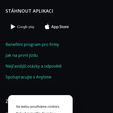
funkce z
webu zmizí.
STÁHNOUT APLIKACI
Marketing
Sdílením svých
zájmů a chování
při návštěvě našich
Benefitní program pro firmy
stránek zvyšujete
šanci na zobrazení
Jak na první jízdu
personalizovaného
obsahu a nabídek.
Nejčastější otázky a odpovědi
Spolupracujte s Anytime
ZÁKAZNICKÁ LINKA 24/7
Na webu používáme cookies.