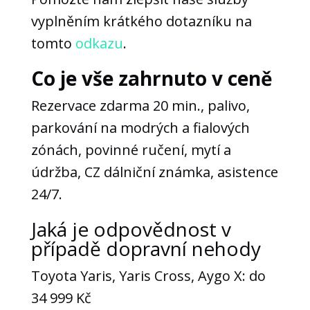
vyplněním krátkého dotazníku na
tomto
odkazu
.
Co je vše zahrnuto v ceně
Rezervace zdarma 20 min., palivo,
parkování na modrých a fialových
zónách, povinné ručení, mytí a
údržba, CZ dálniční známka, asistence
24/7.
Jaká je odpovědnost v
Nezbytné
případě dopravní nehody
Tyto
soubory
Toyota Yaris, Yaris Cross, Aygo X: do
cookie
34 999 Kč
nejsou