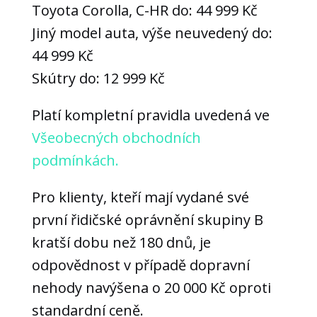
volitelné.
Toyota Corolla, C-HR do: 44 999 Kč
Jsou
Jiný model auta, výše neuvedený do:
nezbytné
44 999 Kč
pro
fungování
Skútry do: 12 999 Kč
webových
stránek.
Platí kompletní pravidla uvedená ve
Všeobecných obchodních
Statistiky
podmínkách.
Abychom
mohli
Pro klienty, kteří mají vydané své
zlepšovat
funkčnost
první řidičské oprávnění skupiny B
a
kratší dobu než 180 dnů, je
strukturu
webových
odpovědnost v případě dopravní
stránek
nehody navýšena o 20 000 Kč oproti
na
základě
standardní ceně.