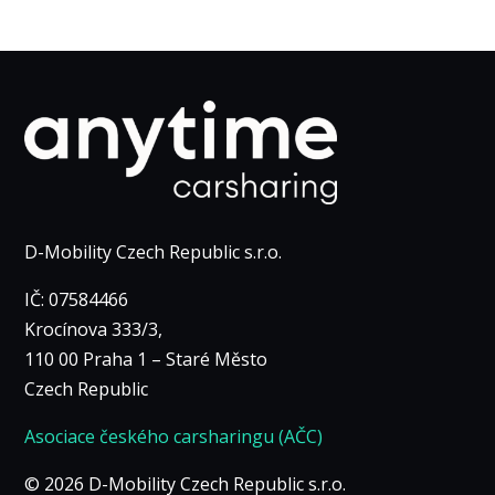
toho, jak
se
webové
stránky
používají.
Uživatelská
zkušenost
Aby naše
D-Mobility Czech Republic s.r.o.
webové
stránky
IČ: 07584466
fungovaly při
Krocínova 333/3,
vaší
návštěvě co
110 00 Praha 1 – Staré Město
nejlépe.
Czech Republic
Pokud tyto
cookies
Asociace českého carsharingu (AČC)
odmítnete,
některé
© 2026 D-Mobility Czech Republic s.r.o.