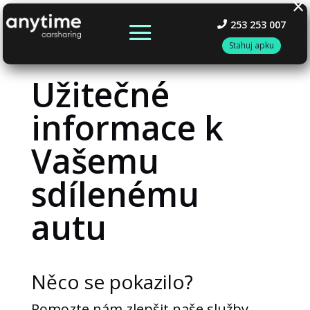
×
253 253 007
Stahuj apku
Užitečné
informace k
Vašemu
sdílenému
autu
Něco se pokazilo?
Pomozte nám zlepšit naše služby