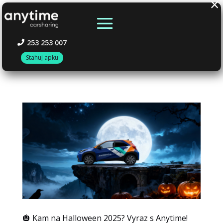
×
253 253 007
Stahuj apku
🎃 Kam na Halloween 2025? Vyraz s Anytime!