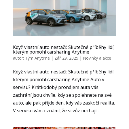
funkce z
webu zmizí.
Marketing
Sdílením svých
zájmů a chování
Když vlastní auto nestačí: Skutečné příběhy lidí,
při návštěvě našich
kterým pomohl carsharing Anytime
stránek zvyšujete
autor:
Tým Anytime
|
Zář 29, 2025
|
Novinky a akce
šanci na zobrazení
personalizovaného
Když vlastní auto nestačí: Skutečné příběhy lidí,
obsahu a nabídek.
kterým pomohl carsharing Anytime Auto v
servisu? Krátkodobý pronájem auta vás
zachrání Jsou chvíle, kdy se spolehnete na své
auto, ale pak přijde den, kdy vás zaskočí realita.
V servisu vám oznámí, že si vůz nechají...