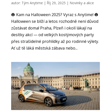
autor:
Tým Anytime
|
Říj 29, 2025
|
Novinky a akce
🎃 Kam na Halloween 2025? Vyraz s Anytime! 🎃
Halloween se blíží a letos rozhodně není důvod
zůstávat doma! Praha, Plzeň i okolí lákají na
desítky akcí — od velkých kostýmových party
přes strašidelné prohlídky až po rodinné výlety.
Ať už tě láká městská zábava nebo...
Nezbytné
Tyto
soubory
cookie
nejsou