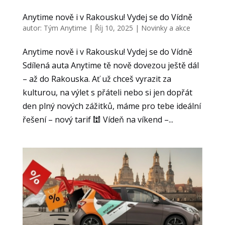
volitelné.
Anytime nově i v Rakousku! Vydej se do Vídně
Jsou
nezbytné
autor:
Tým Anytime
|
Říj 10, 2025
|
Novinky a akce
pro
fungování
Anytime nově i v Rakousku! Vydej se do Vídně
webových
Sdílená auta Anytime tě nově dovezou ještě dál
stránek.
– až do Rakouska. Ať už chceš vyrazit za
kulturou, na výlet s přáteli nebo si jen dopřát
den plný nových zážitků, máme pro tebe ideální
Statistiky
Abychom
řešení – nový tarif 🕍 Vídeň na víkend –...
mohli
zlepšovat
funkčnost
a
strukturu
webových
stránek
na
základě