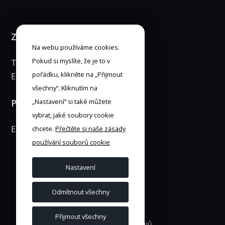
ZÁKAZNICKÁ LINKA 24/7
Na webu používáme cookies.
Pokud si myslíte, že je to v
Tel: 253 253 007
pořádku, klikněte na „Přijmout
E-mail:
info@anytimecar.cz
všechny“. Kliknutím na
PRO MÉDIA
„Nastavení“ si také můžete
vybrat, jaké soubory cookie
E-mail:
marketing@anytimecar.cz
chcete.
Přečtěte si naše zásady
používání souborů cookie
Nastavení
Odmítnout všechny
Podmínky užití
Přijmout všechny
Ochrana osobních údajů