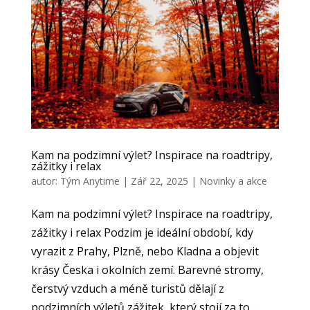
Kam na podzimní výlet? Inspirace na roadtripy,
zážitky i relax
autor:
Tým Anytime
|
Zář 22, 2025
|
Novinky a akce
Kam na podzimní výlet? Inspirace na roadtripy,
zážitky i relax Podzim je ideální období, kdy
vyrazit z Prahy, Plzně, nebo Kladna a objevit
krásy Česka i okolních zemí. Barevné stromy,
čerstvý vzduch a méně turistů dělají z
podzimních výletů zážitek, který stojí za to....