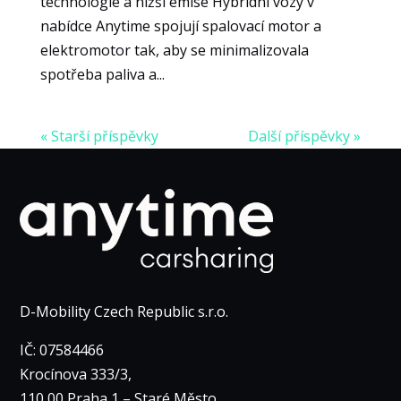
technologie a nižší emise Hybridní vozy v
nabídce Anytime spojují spalovací motor a
elektromotor tak, aby se minimalizovala
spotřeba paliva a...
« Starší příspěvky
Další příspěvky »
D-Mobility Czech Republic s.r.o.
IČ: 07584466
Krocínova 333/3,
110 00 Praha 1 – Staré Město