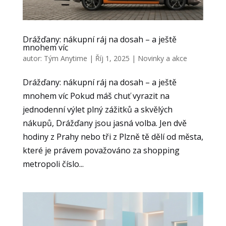
toho, jak
se
webové
stránky
Drážďany: nákupní ráj na dosah – a ještě
mnohem víc
používají.
autor:
Tým Anytime
|
Říj 1, 2025
|
Novinky a akce
Drážďany: nákupní ráj na dosah – a ještě
Uživatelská
zkušenost
mnohem víc Pokud máš chuť vyrazit na
Aby naše
jednodenní výlet plný zážitků a skvělých
webové
nákupů, Drážďany jsou jasná volba. Jen dvě
stránky
hodiny z Prahy nebo tři z Plzně tě dělí od města,
fungovaly při
které je právem považováno za shopping
vaší
návštěvě co
metropoli číslo...
nejlépe.
Pokud tyto
cookies
odmítnete,
některé