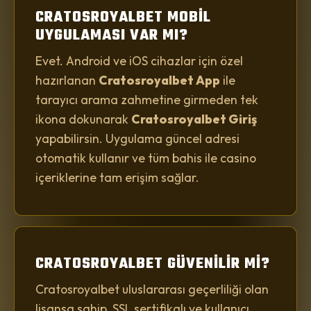
CRATOSROYALBET MOBIL
UYGULAMASI VAR MI?
Evet. Android ve iOS cihazlar için özel
hazırlanan
Cratosroyalbet App
ile
tarayıcı arama zahmetine girmeden tek
ikona dokunarak
Cratosroyalbet Giriş
yapabilirsin. Uygulama güncel adresi
otomatik kullanır ve tüm bahis ile casino
içeriklerine tam erişim sağlar.
CRATOSROYALBET GÜVENILIR MI?
Cratosroyalbet uluslararası geçerliliği olan
lisansa sahip, SSL sertifikalı ve kullanıcı