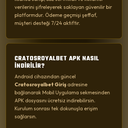
verilerini şifreleyerek saklayan güvenilir bir
platformdur. Ödeme geçmişi şeffaf,
müşteri desteği 7/24 aktiftir.
CRATOSROYALBET APK NASIL
İNDIRILIR?
Android cihazından güncel
Cratosroyalbet Giriş
adresine
bağlanarak Mobil Uygulama sekmesinden
APK dosyasını ücretsiz indirebilirsin.
Kurulum sonrası tek dokunuşla erişim
sağlarsın.