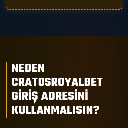
NEDEN
CRATOSROYALBET
GIRIŞ ADRESINI
KULLANMALISIN?