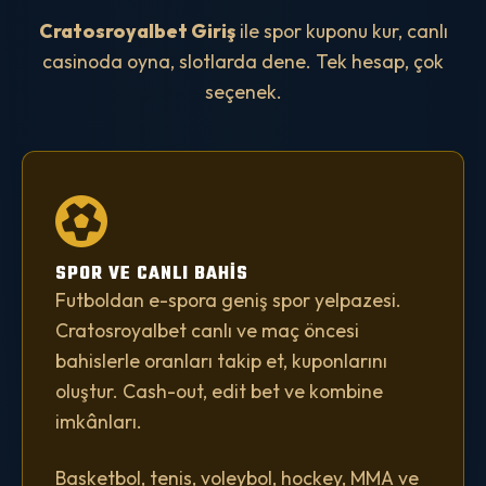
Cratosroyalbet Giriş
ile spor kuponu kur, canlı
casinoda oyna, slotlarda dene. Tek hesap, çok
seçenek.
SPOR VE CANLI BAHIS
Futboldan e-spora geniş spor yelpazesi.
Cratosroyalbet canlı ve maç öncesi
bahislerle oranları takip et, kuponlarını
oluştur. Cash-out, edit bet ve kombine
imkânları.
Basketbol, tenis, voleybol, hockey, MMA ve