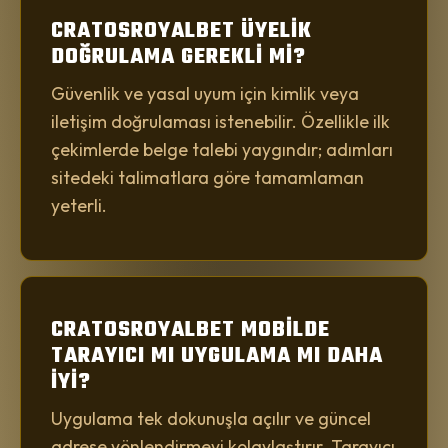
CRATOSROYALBET ÜYELIK
DOĞRULAMA GEREKLI MI?
Güvenlik ve yasal uyum için kimlik veya
iletişim doğrulaması istenebilir. Özellikle ilk
çekimlerde belge talebi yaygındır; adımları
sitedeki talimatlara göre tamamlaman
yeterli.
CRATOSROYALBET MOBILDE
TARAYICI MI UYGULAMA MI DAHA
IYI?
Uygulama tek dokunuşla açılır ve güncel
adrese yönlendirmeyi kolaylaştırır. Tarayıcı