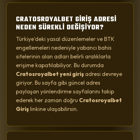
CRATOSROYALBET GIRIŞ ADRESI
NEDEN SÜREKLI DEĞIŞIYOR?
Türkiye'deki yasal düzenlemeler ve BTK
engellemeleri nedeniyle yabancı bahis
sitelerinin alan adları belirli aralıklarla
erişime kapatılabiliyor. Bu durumda
Cratosroyalbet yeni giriş
adresi devreye
giriyor. Bu sayfa gibi güncel adres
paylaşan yönlendirme sayfalarını takip
ederek her zaman doğru
Cratosroyalbet
Giriş
linkine ulaşabilirsin.