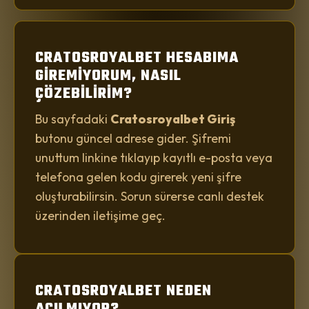
CRATOSROYALBET HESABIMA
GIREMIYORUM, NASIL
ÇÖZEBILIRIM?
Bu sayfadaki
Cratosroyalbet Giriş
butonu güncel adrese gider. Şifremi
unuttum linkine tıklayıp kayıtlı e-posta veya
telefona gelen kodu girerek yeni şifre
oluşturabilirsin. Sorun sürerse canlı destek
üzerinden iletişime geç.
CRATOSROYALBET NEDEN