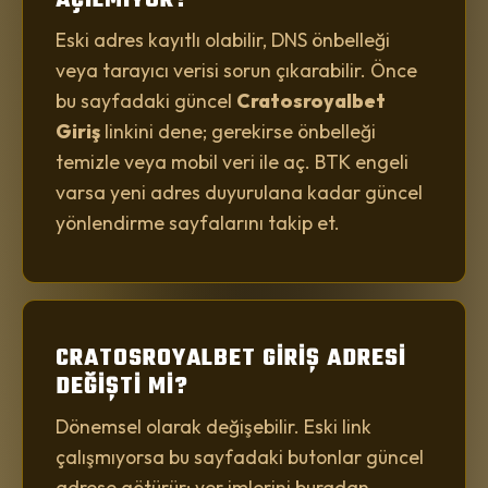
AÇILMIYOR?
Eski adres kayıtlı olabilir, DNS önbelleği
veya tarayıcı verisi sorun çıkarabilir. Önce
bu sayfadaki güncel
Cratosroyalbet
Giriş
linkini dene; gerekirse önbelleği
temizle veya mobil veri ile aç. BTK engeli
varsa yeni adres duyurulana kadar güncel
yönlendirme sayfalarını takip et.
CRATOSROYALBET GIRIŞ ADRESI
DEĞIŞTI MI?
Dönemsel olarak değişebilir. Eski link
çalışmıyorsa bu sayfadaki butonlar güncel
adrese götürür; yer imlerini buradan