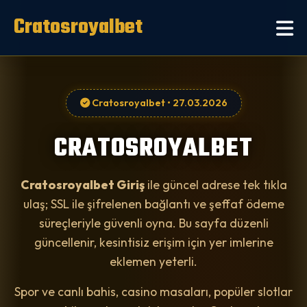
Cratosroyalbet
Cratosroyalbet • 27.03.2026
CRATOSROYALBET
Cratosroyalbet Giriş
ile güncel adrese tek tıkla
ulaş; SSL ile şifrelenen bağlantı ve şeffaf ödeme
süreçleriyle güvenli oyna. Bu sayfa düzenli
güncellenir, kesintisiz erişim için yer imlerine
eklemen yeterli.
Spor ve canlı bahis, casino masaları, popüler slotlar