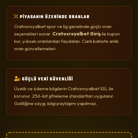
PİYASANIN ÜZERİNDE ORANLAR
Cratosroyalbet spor ve lig genelinde güçlü oran
seçenekleri sunar.
Cratosroyalbet Giriş
ile kupon
kur, yüksek oranlardan faydalan. Canlı bahiste anlık
oran güncellemeleri.
GÜÇLÜ VERİ GÜVENLİĞİ
Üyelik ve ödeme bilgilerin Cratosroyalbet SSL ile
korunur. 256-bit şifreleme standartları uygulanır.
Gizliliğine saygı, bilgi paylaşımı yapılmaz.