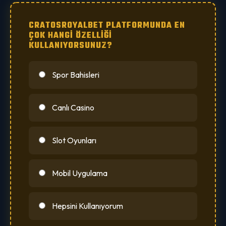
CRATOSROYALBET PLATFORMUNDA EN
ÇOK HANGI ÖZELLIĞI
KULLANIYORSUNUZ?
Spor Bahisleri
Canlı Casino
Slot Oyunları
Mobil Uygulama
Hepsini Kullanıyorum