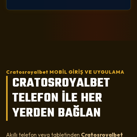
Cratosroyalbet MOBİL GİRİŞ VE UYGULAMA
CRATOSROYALBET
TELEFON ILE HER
YERDEN BAĞLAN
Akıllı telefon veya tabletinden
Cratosroyalbet