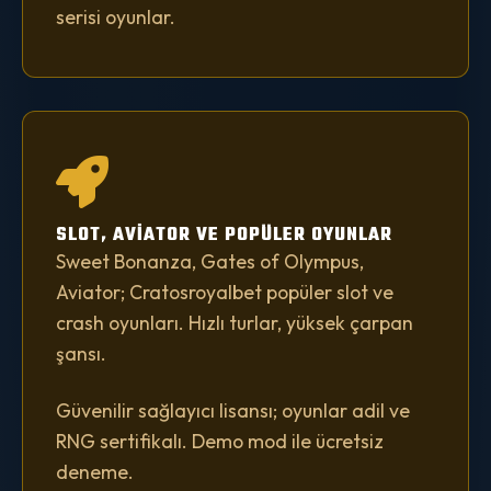
serisi oyunlar.
SLOT, AVIATOR VE POPÜLER OYUNLAR
Sweet Bonanza, Gates of Olympus,
Aviator; Cratosroyalbet popüler slot ve
crash oyunları. Hızlı turlar, yüksek çarpan
şansı.
Güvenilir sağlayıcı lisansı; oyunlar adil ve
RNG sertifikalı. Demo mod ile ücretsiz
deneme.